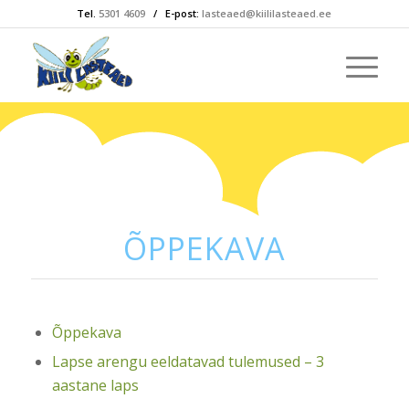
Tel.
5301 4609
/ E-post:
lasteaed@kiililasteaed.ee
ÕPPEKAVA
Õppekava
Lapse arengu eeldatavad tulemused – 3
aastane laps