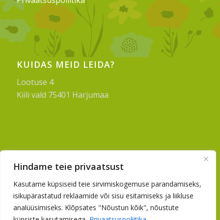
Privaatsuspoliitika
KUIDAS MEID LEIDA?
Lootuse 4
Kiili vald 75401 Harjumaa
VÕTA MEIEGA ÜHENDUST
Hindame teie privaatsust
Tel.
5301 4609
Kasutame küpsiseid teie sirvimiskogemuse parandamiseks,
E-post:
lasteaed@kiililasteaed.ee
isikupärastatud reklaamide või sisu esitamiseks ja liikluse
analüüsimiseks. Klõpsates "Nõustun kõik", nõustute
küpsiste kasutamisega.
Privaatsuspoliitika