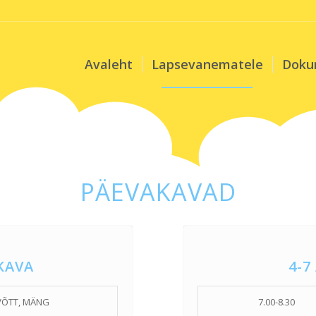
Avaleht
Lapsevanematele
Doku
PÄEVAKAVAD
AKAVA
4-7
VÕTT, MÄNG
7.00-8.30