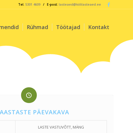
Tel.
5301 4609
/ E-post:
lasteaed@kiililasteaed.ee
mendid
Rühmad
Töötajad
Kontakt
 AASTASTE PÄEVAKAVA
LASTE VASTUVÕTT, MÄNG