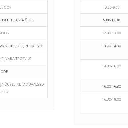
USÖÖK
8.30-9.00
USED TOAS JA ÕUES
9.00-12.30
SÖÖK
12.30-13.00
AKS, UNEJUTT, PUHKEAEG
13.00-14.30
INE, VABA TEGEVUS
14.30-16.00
OODE
A ÕUES, INDIVIDUAALSED
16.00-16.30
USED
16.30-18.00