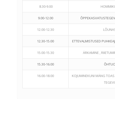
8.30-9.00
HOMMIK
9.00-12.00
ÕPPEKASVATUSTEGEV
12.00-12.30
LÕUNA
12.30-15.00
ETTEVALMISTUSED PUHKEAJ
15.00-15.30
ÄRKAMINE , RIIETUM
15.30-16.00
ÕHTU
16.00-18.00
KOJUMINEKUNI MÄNG TOAS J
TEGEV