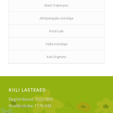
Marii Trakmann
Abiõpetajate esindaja
Kristi Luik
Valla esindaja
Kati Orgmets
KIILI LASTEAED
Registrikood: 75027809
Koolitusluba: 1176 HM