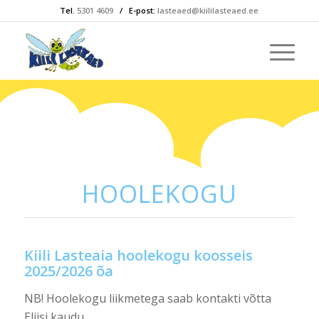
Tel.
5301 4609
/ E-post:
lasteaed@kiililasteaed.ee
HOOLEKOGU
​Kiili Lasteaia hoolekogu koosseis
2025/2026 õa
NB! Hoolekogu liikmetega saab kontakti võtta
Eliisi kaudu