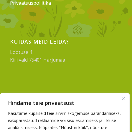
Privaatsuspoliitika
KUIDAS MEID LEIDA?
Lootuse 4
Kiili vald 75401 Harjumaa
VÕTA MEIEGA ÜHENDUST
Hindame teie privaatsust
Tel.
5301 4609
Kasutame küpsiseid teie sirvimiskogemuse parandamiseks,
E-post:
lasteaed@kiililasteaed.ee
isikupärastatud reklaamide või sisu esitamiseks ja liikluse
analüüsimiseks. Klõpsates "Nõustun kõik", nõustute